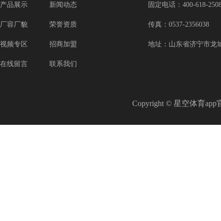
产品展示
新闻动态
固定电话：400-618-250
厂容厂貌
荣誉资质
传真：0537-2356038
视频专区
招商加盟
地址：山东省济宁市龙
在线留言
联系我们
Copyright © 星空体育a