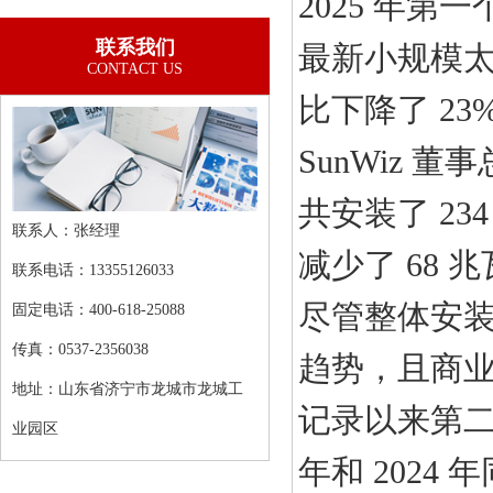
2025 年第
联系我们
最新小规模太
CONTACT US
比下降了 23
SunWiz
共安装了 234
联系人：张经理
减少了 68 
联系电话：13355126033
尽管整体安
固定电话：400-618-25088
传真：0537-2356038
趋势，且商业部
地址：山东省济宁市龙城市龙城工
记录以来第二佳
业园区
年和 2024