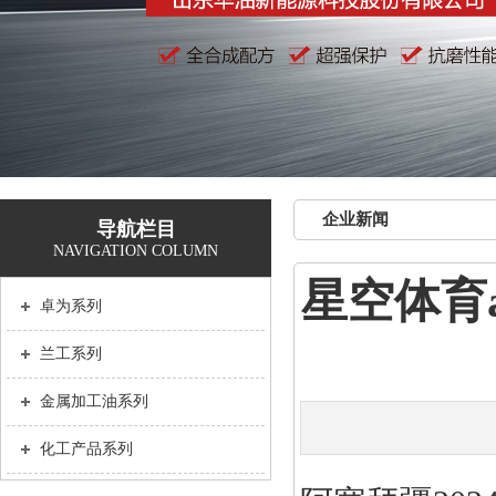
企业新闻
导航栏目
NAVIGATION COLUMN
星空体育
卓为系列
兰工系列
金属加工油系列
化工产品系列