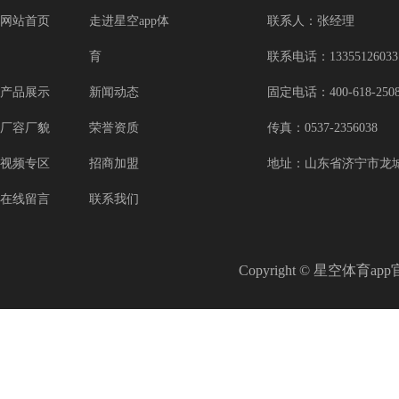
网站首页
走进星空app体
联系人：张经理
育
联系电话：13355126033
产品展示
新闻动态
固定电话：400-618-250
厂容厂貌
荣誉资质
传真：0537-2356038
视频专区
招商加盟
地址：山东省济宁市龙
在线留言
联系我们
Copyright © 星空体育a