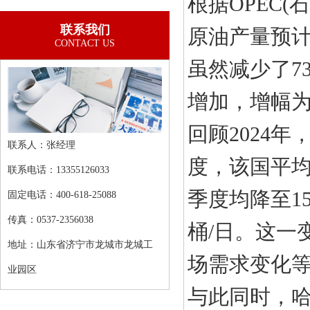
根据OPEC
联系我们
原油产量预计
CONTACT US
虽然减少了73
增加，增幅为5
回顾2024
联系人：张经理
度，该国平均
联系电话：13355126033
季度均降至1
固定电话：400-618-25088
传真：0537-2356038
桶/日。这一
地址：山东省济宁市龙城市龙城工
场需求变化
业园区
与此同时，哈