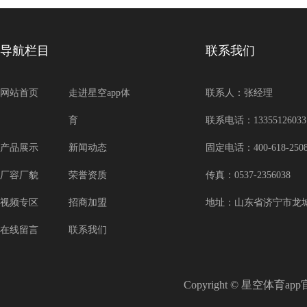
导航栏目
联系我们
网站首页
走进星空app体
联系人：张经理
育
联系电话：13355126033
产品展示
新闻动态
固定电话：400-618-250
厂容厂貌
荣誉资质
传真：0537-2356038
视频专区
招商加盟
地址：山东省济宁市龙
在线留言
联系我们
Copyright © 星空体育a