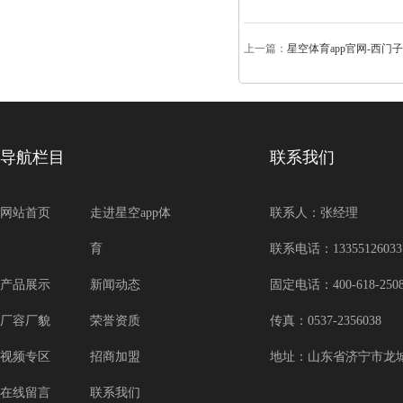
上一篇：
星空体育app官网-西
导航栏目
联系我们
网站首页
走进星空app体
联系人：张经理
育
联系电话：13355126033
产品展示
新闻动态
固定电话：400-618-250
厂容厂貌
荣誉资质
传真：0537-2356038
视频专区
招商加盟
地址：山东省济宁市龙
在线留言
联系我们