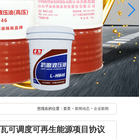
您现在的位置：首页 <
新闻动态
<
企业新闻
0兆瓦可调度可再生能源项目协议