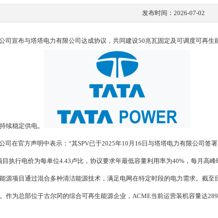
发布时间：2026-07-02
股公司宣布与塔塔电力有限公司达成协议，共同建设50兆瓦固定及可调度可再生
持续稳定供电。
公司在官方声明中表示：“其SPV已于2025年10月16日与塔塔电力有限公司
项目执行电价为每单位4.43卢比，协议要求年最低容量利用率为40%，每月高峰
能源项目通过混合多种清洁能源技术，满足电网在特定时段的电力需求。截至目前
。作为总部位于古尔冈的综合可再生能源企业，ACME当前运营装机容量达28