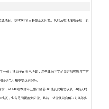
能源项目。该FDRE项目将整合太阳能、风能及电池储能系统，实
签署了一份为期25年的购电协议，用于其50兆瓦的固定和可调度可再
时段供电可用率需达到90%。
，ACME在本财年已累计签署600兆瓦购电协议及550兆瓦时
90兆瓦，业务范围覆盖太阳能、风能、储能及混合解决方案等多